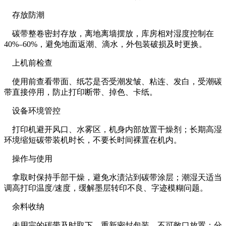
存放防潮
碳带整卷密封存放，离地离墙摆放，库房相对湿度控制在
40%–60%，避免地面返潮、滴水，外包装破损及时更换。
上机前检查
使用前查看带面、纸芯是否受潮发皱、粘连、发白，受潮碳
带直接停用，防止打印断带、掉色、卡纸。
设备环境管控
打印机避开风口、水雾区，机身内部放置干燥剂；长期高湿
环境缩短碳带装机时长，不要长时间裸置在机内。
操作与使用
拿取时保持手部干燥，避免水渍沾到碳带涂层；潮湿天适当
调高打印温度/速度，缓解墨层转印不良、字迹模糊问题。
余料收纳
未用完的碳带及时取下，重新密封包装，不可敞口放置；分