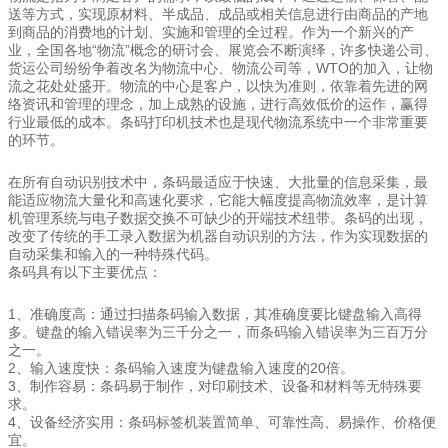
送等方式，实现原材料、半成品、成品或相关信息进行由商品的产地
到商品的消费地的计划、实施和管理的全过程。作为一个新兴的产
业，全国各地“物流”概念的研讨会、展览会不断演绎，许多快递公司、
货运公司纷纷争着改名为物流中心、物流公司等，WTO的加入，让物
流之花处处盛开。物流的中心是客户，以快为准则，依靠着先进的网
络资讯和管理的理念，加上成熟的设施，进行高效低价的运作，赢得
行业最低的成本。条码打印机技术也是现代物流系统中一个非常重要
的环节。
在所有自动识别技术中，条码最适应于快速、大批量的信息采集，最
能适应物流大量化和高速化要求，它能大幅度提高物流效率，是计算
机管理系统与电子数据交换不可缺少的开端技术纽带。条码的出现，
改变了传统的手工录入数据为机器自动识别的方法，作为实现数据的
自动采集和输入的一种特殊代码。
条码具有以下主要优点：
1、准确度高：通过扫描条码输入数据，其准确度要比键盘输入高得
多。键盘的输入错误率为三千分之一，而条码输入错误率为三百万分
之一。
2、输入速度快：条码输入速度为键盘输入速度的20倍。
3、制作容易：条码易于制作，对印刷技术、设备和材料等无特殊要
求。
4、设备经济实用：条码标签机装置简单、可靠性高、易操作、价格便
宜。