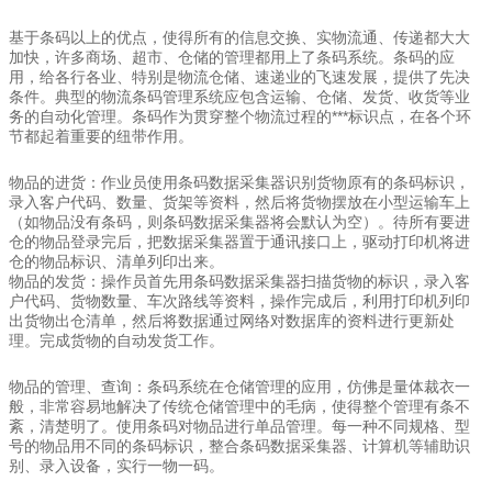
基于条码以上的优点，使得所有的信息交换、实物流通、传递都大大
加快，许多商场、超市、仓储的管理都用上了条码系统。条码的应
用，给各行各业、特别是物流仓储、速递业的飞速发展，提供了先决
条件。典型的物流条码管理系统应包含运输、仓储、发货、收货等业
务的自动化管理。条码作为贯穿整个物流过程的***标识点，在各个环
节都起着重要的纽带作用。
物品的进货：作业员使用条码数据采集器识别货物原有的条码标识，
录入客户代码、数量、货架等资料，然后将货物摆放在小型运输车上
（如物品没有条码，则条码数据采集器将会默认为空）。待所有要进
仓的物品登录完后，把数据采集器置于通讯接口上，驱动打印机将进
仓的物品标识、清单列印出来。
物品的发货：操作员首先用条码数据采集器扫描货物的标识，录入客
户代码、货物数量、车次路线等资料，操作完成后，利用打印机列印
出货物出仓清单，然后将数据通过网络对数据库的资料进行更新处
理。完成货物的自动发货工作。
物品的管理、查询：条码系统在仓储管理的应用，仿佛是量体裁衣一
般，非常容易地解决了传统仓储管理中的毛病，使得整个管理有条不
紊，清楚明了。使用条码对物品进行单品管理。每一种不同规格、型
号的物品用不同的条码标识，整合条码数据采集器、计算机等辅助识
别、录入设备，实行一物一码。