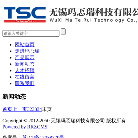
网站首页
走进玛忑瑞
产品展示
新闻动态
人才招聘
在线留言
联系我们
新闻动态
首页
上一页
32
33
34
末页
Copyright © 2012-2050 无锡玛忑瑞科技有限公司 版权所有
Powered by RRZCMS
备案号：
苏ICP备17038770号