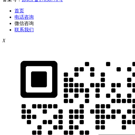
首页
电话咨询
微信咨询
联系我们
X